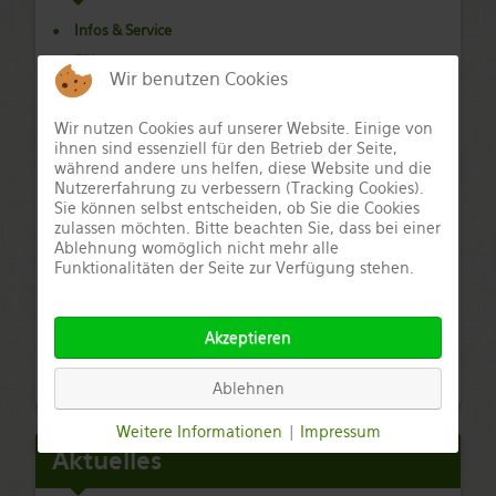
Infos & Service
Führungen
Wir benutzen Cookies
Sehenswertes & Besonderes
Veranstaltungen
Wir nutzen Cookies auf unserer Website. Einige von
ihnen sind essenziell für den Betrieb der Seite,
Gastronomie
während andere uns helfen, diese Website und die
Nutzererfahrung zu verbessern (Tracking Cookies).
Einzelhandel & Handwerk
Sie können selbst entscheiden, ob Sie die Cookies
Hotels & Unterkünfte
zulassen möchten. Bitte beachten Sie, dass bei einer
Ablehnung womöglich nicht mehr alle
Zelt- und Campingplätze
Funktionalitäten der Seite zur Verfügung stehen.
Aktivurlaub in Seßlach
Ausflugstipps rund um Seßlach
Akzeptieren
Autilus – Neugestaltung und Erweiterung der
Freizeitanlage Autenhausen
Ablehnen
Weitere Informationen
|
Impressum
Aktuelles