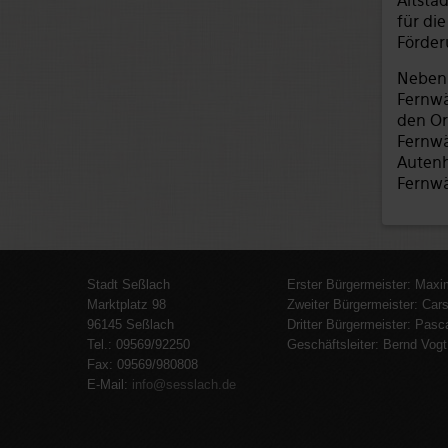
Altsta
für di
Förder
Neben 
Fernwä
den Ort
Fernwä
Autenh
Fernwä
Stadt Seßlach
Erster Bürgermeister: Maxi
Marktplatz 98
Zweiter Bürgermeister: Cars
96145 Seßlach
Dritter Bürgermeister: Pasc
Tel.: 09569/92250
Geschäftsleiter: Bernd Vogt
Fax: 09569/980808
E-Mail:
info@sesslach.de