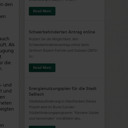
in den
Read More
sen
Schwerbehinderten Antrag online
 auch
Nutzen Sie die Möglichkeit, den
ft. Als
Schwerbehindertenantrag online beim
zeugung
Zentrum Bayern Familie und Soziales (ZBFS)
t
zu
…
r die
Read More
h
s- und
Energienutzungsplan für die Stadt
ht und
Seßlach
ren
Städtebauförderung in Oberfranken Dieses
dneten
Projekt wird im Bund-/Länder-
zeigten
Städteförderungsprogramm "Kleinere Städte
und Gemeinden" mit Mitteln des
…
en