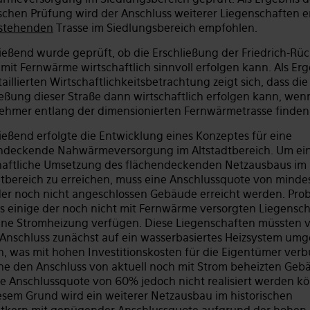
schen Prüfung wird der Anschluss weiterer Liegenschaften 
stehenden
Trasse im Siedlungsbereich empfohlen.
ießend wurde geprüft, ob die Erschließung der Friedrich-Rüc
 mit Fernwärme wirtschaftlich sinnvoll erfolgen kann. Als Er
aillierten Wirtschaftlichkeitsbetrachtung zeigt sich, dass die
ießung dieser Straße dann wirtschaftlich erfolgen kann, wen
ehmer entlang der dimensionierten Fernwärmetrasse finden
ießend erfolgte die Entwicklung eines Konzeptes für eine
ndeckende Nahwärmeversorgung im Altstadtbereich. Um ei
haftliche Umsetzung des flächendeckenden Netzausbaus im
dtbereich zu erreichen, muss eine Anschlussquote von minde
er noch nicht angeschlossen Gebäude erreicht werden. Pro
ass einige der noch nicht mit Fernwärme versorgten Liegensc
ine Stromheizung verfügen. Diese Liegenschaften müssten 
Anschluss zunächst auf ein wasserbasiertes Heizsystem umg
, was mit hohen Investitionskosten für die Eigentümer ver
hne den Anschluss von aktuell noch mit Strom beheizten Ge
ie Anschlussquote von 60% jedoch nicht realisiert werden k
esem Grund wird ein weiterer Netzausbau im historischen