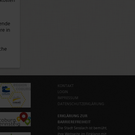
 Kosten
hende
re in
che
KONTAKT
LOGIN
IMPRESSUM
DATENSCHUTZERKLÄRUNG
ERKLÄRUNG ZUR
BARRIEREFREIHEIT
Die Stadt Sesslach ist bemüht,
ihre Webseite im Einklang mit