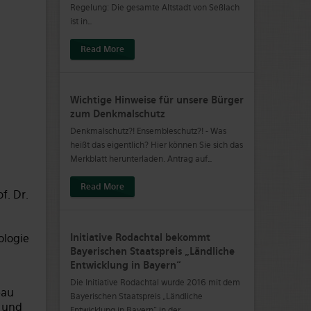
Regelung: Die gesamte Altstadt von Seßlach
ist in
…
Read More
Wichtige Hinweise für unsere Bürger
zum Denkmalschutz
Denkmalschutz?! Ensembleschutz?! - Was
heißt das eigentlich? Hier können Sie sich das
Merkblatt herunterladen. Antrag auf
…
Read More
f. Dr.
ologie
Initiative Rodachtal bekommt
Bayerischen Staatspreis „Ländliche
Entwicklung in Bayern“
Die Initiative Rodachtal wurde 2016 mit dem
bau
Bayerischen Staatspreis „Ländliche
 und
Entwicklung in Bayern“ in der
…