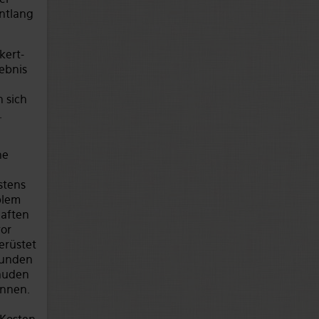
entlang
kert-
gebnis
n sich
.
ne
stens
blem
haften
vor
erüstet
bunden
bäuden
önnen.