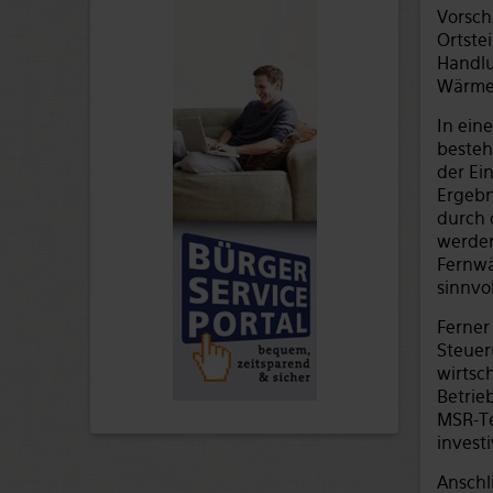
Vorsch
Ortste
Handlu
Wärmek
In ein
besteh
der Ei
Ergebn
durch 
werden
Fernwä
sinnvol
Ferner
Steuer
wirtsc
Betrie
MSR-Te
invest
Anschl