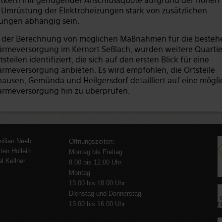
dtkern mit genügender Anschlussquote aufgrund der hohen
e Umrüstung der Elektroheizungen stark von zusätzlichen
ungen abhängig sein.
der Berechnung von möglichen Maßnahmen für die beste
rmeversorgung im Kernort Seßlach, wurden weitere Quartie
steilen identifiziert, die sich auf den ersten Blick für eine
rmeversorgung anbieten. Es wird empfohlen, die Ortsteile
ausen, Gemünda und Heilgersdorf detailliert auf eine mögli
rmeversorgung hin zu überprüfen.
milian Neeb
Öffnungszeiten:
ten Höllein
Montag bis Freitag
al Kellner
8.00 bis 12.00 Uhr
Montag
13.00 bis 18.00 Uhr
Dienstag und Donnerstag
13.00 bis 16.00 Uhr