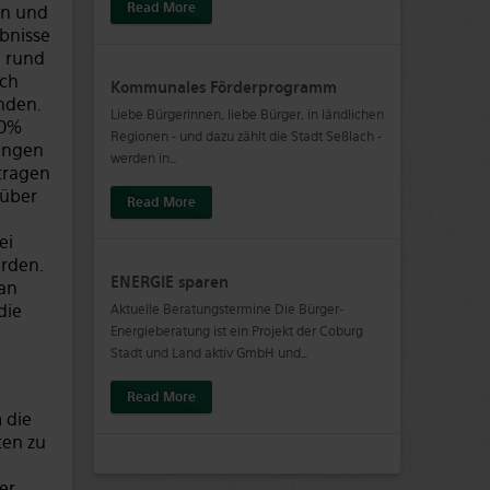
Read More
en und
bnisse
n rund
ich
Kommunales Förderprogramm
nden.
Liebe Bürgerinnen, liebe Bürger, in ländlichen
50%
Regionen - und dazu zählt die Stadt Seßlach -
ungen
werden in
…
tragen
 über
Read More
ei
rden.
ENERGIE sparen
an
die
Aktuelle Beratungstermine Die Bürger-
Energieberatung ist ein Projekt der Coburg
Stadt und Land aktiv GmbH und
…
Read More
 die
ten zu
er