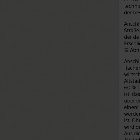
techni
der
be
Anschl
Straße
der det
Erschl
12 Abn
Anschl
fläche
wirtsc
Altsta
60 % d
ist, d
über e
einem 
werden
ist. O
wird d
Aus di