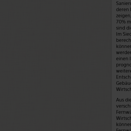
Sanier
deren 
zeigen
70% mö
sind d
Im Sie
berech
können
werden
einen 
progno
weiter
Entsch
Gebäud
Wirtsc
Aus di
versch
Fernwä
Wirtsc
können
Fernwä