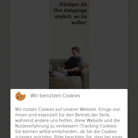
Wir benutzen Cookies
Wir nutzen Cookies auf unserer Website. Einige von
ihnen sind essenziell für den Betrieb der Seite,
während andere uns helfen, diese Website und die
Nutzererfahrung zu verbessern (Tracking Cookies).
Sie können selbst entscheiden, ob Sie die Cookies
zulassen möchten. Bitte beachten Sie, dass bei einer