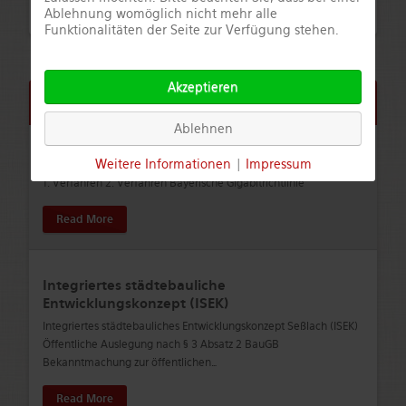
Ablehnung womöglich nicht mehr alle
Funktionalitäten der Seite zur Verfügung stehen.
Akzeptieren
Aktuelle Infos
Ablehnen
Breitband und Digitalisierung
Weitere Informationen
|
Impressum
1. Verfahren 2. Verfahren Bayerische Gigabitrichtlinie
Read More
Integriertes städtebauliche
Entwicklungskonzept (ISEK)
Integriertes städtebauliches Entwicklungskonzept Seßlach (ISEK)
Öffentliche Auslegung nach § 3 Absatz 2 BauGB
Bekanntmachung zur öffentlichen
…
Read More