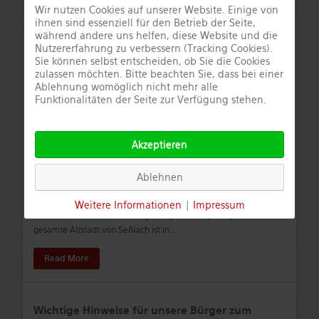
Read More
Wir nutzen Cookies auf unserer Website. Einige von
ihnen sind essenziell für den Betrieb der Seite,
während andere uns helfen, diese Website und die
Nutzererfahrung zu verbessern (Tracking Cookies).
Integriertes städtebauliche
Sie können selbst entscheiden, ob Sie die Cookies
Entwicklungskonzept (ISEK)
zulassen möchten. Bitte beachten Sie, dass bei einer
Ablehnung womöglich nicht mehr alle
Integriertes städtebauliches Entwicklungskonzept Seßlach (ISEK)
Funktionalitäten der Seite zur Verfügung stehen.
Öffentliche Auslegung nach § 3 Absatz 2 BauGB
Bekanntmachung zur öffentlichen
…
Akzeptieren
Read More
Ablehnen
Parksituation in der Altstadt von Seßlach
Weitere Informationen
|
Impressum
Für die Altstadt von Seßlach gilt folgende Regelung: Die
gesamte Altstadt von Seßlach ist in
…
Read More
Wichtige Hinweise für unsere Bürger zum