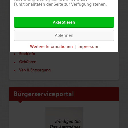
Funktionalitäten der Seite zur Verfügung stehen.
Politik
Stadtrat
Unsere Volksvertreter
Akzeptieren
Aktuelle Protokolle
Ablehnen
Verwaltung & Bürgerservice
Behördenwegweiser
Weitere Informationen
|
Impressum
Stadtinfo
Gebühren
Ver- & Entsorgung
Bürgerserviceportal