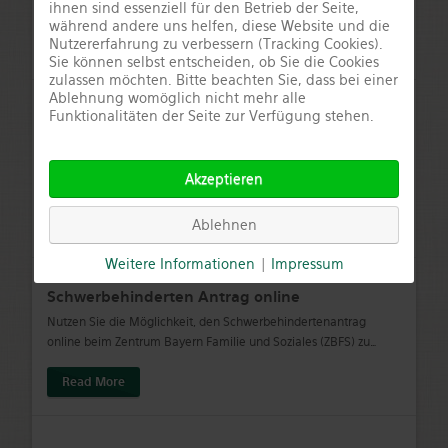
Hier können Sie sich das Merkblatt herunterladen. Antrag auf
…
ihnen sind essenziell für den Betrieb der Seite,
während andere uns helfen, diese Website und die
Nutzererfahrung zu verbessern (Tracking Cookies).
Read More
Sie können selbst entscheiden, ob Sie die Cookies
zulassen möchten. Bitte beachten Sie, dass bei einer
Ablehnung womöglich nicht mehr alle
Funktionalitäten der Seite zur Verfügung stehen.
Initiative Rodachtal bekommt Bayerischen
Staatspreis „Ländliche Entwicklung in Bayern“
Die Initiative Rodachtal wurde 2016 mit dem Bayerischen
Akzeptieren
Staatspreis „Ländliche Entwicklung in Bayern“ in der
…
Read More
Ablehnen
Weitere Informationen
|
Impressum
Schwerbehinderten Antrag online
Nutzen Sie die Möglichkeit, den Schwerbehindertenantrag
online beim Zentrum Bayern Familie und Soziales (ZBFS) zu
…
Read More