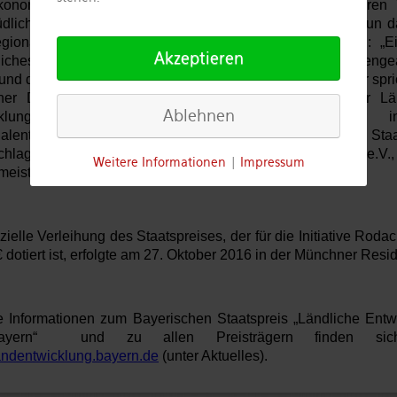
konomischen Wandel stellt und wie sie nach 40 Jahren 
dlich für eine gemeinsame regionale Identität arbeitet. Nun da
gionalinitiative über die Würdigung ihrer Arbeit freuen: „E
Akzeptieren
liches Ergebnis, bei dem wir alle hervorragend zusammengea
nd das auch für die wirklich gute Arbeit unserer Vorgänger spri
cher Dank gilt dabei insbesondere auch dem Amt für Lä
Ablehnen
cklung Oberfranken als langjähriger Unterstützer 
alentwicklung sowie dafür, dass es uns letztlich zum Staa
hlagen hat“, so der 1. Vorsitzende der Initiative Rodachtal e.V.
Weitere Informationen
|
Impressum
eister Martin Finzel.
izielle Verleihung des Staatspreises, der für die Initiative Rodac
 dotiert ist, erfolgte am 27. Oktober 2016 in der Münchner Resi
e Informationen zum Bayerischen Staatspreis „Ländliche Entw
ayern“ und zu allen Preisträgern finden sic
ndentwicklung.bayern.de
(unter Aktuelles).