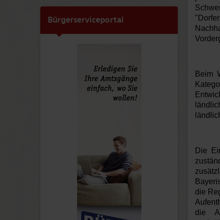
Schwe
"Dorfe
Bürgerserviceportal
Nachha
Vorder
Beim W
Kateg
Entwi
ländli
ländli
Die Ei
zustän
zusätz
Bayeri
die Re
Aufenth
die A