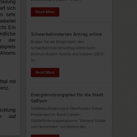
Teilung
rf sich
Read More
in sehr
rbeitet
cht. Ein
ndliche
Schwerbehinderten Antrag online
in der
Nutzen Sie die Möglichkeit, den
tspreis
Schwerbehindertenantrag online beim
, Ahorns
Zentrum Bayern Familie und Soziales (ZBFS)
zu
…
Read More
htal mit
denz.
Energienutzungsplan für die Stadt
Seßlach
Städtebauförderung in Oberfranken Dieses
icklung
Projekt wird im Bund-/Länder-
h auf
Städteförderungsprogramm "Kleinere Städte
und Gemeinden" mit Mitteln des
…