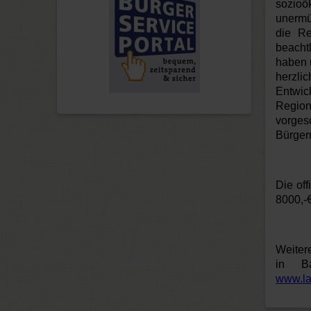
sozioö
unermü
die Re
beacht
haben u
herzli
Entwi
Region
vorgesc
Bürgerm
Die off
8000,-€
Weiter
in B
www.la