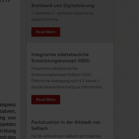
Breitband und Digitalisierung
1. Verfahren 2. Verfahren Bayerische
Gigabitrichtlinie
Read More
Integriertes städtebauliche
Entwicklungskonzept (ISEK)
Integriertes städtebauliches
Entwicklungskonzept Seßlach (ISEK)
Öffentliche Auslegung nach § 3 Absatz 2
BauGB Bekanntmachung zur öffentlichen
…
Read More
tspreis
ativen,
ung von
Parksituation in der Altstadt von
ojekten
Seßlach
icklung
Für die Altstadt von Seßlach gilt folgende
mit den