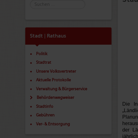
Suche
Stadt | Rathaus
Politik
Stadtrat
Unsere Volksvertreter
Aktuelle Protokolle
Verwaltung & Bürgerservice
Behördenwegweiser
Die In
Stadtinfo
„Ländl
Gebühren
Planun
heraus
Ver- & Entsorgung
der Lä
jährli