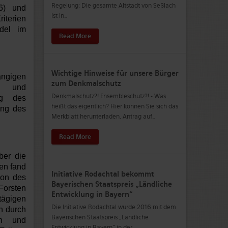
Regelung: Die gesamte Altstadt von Seßlach
6) und
ist in
…
iterien
ndel im
Read More
Wichtige Hinweise für unsere Bürger
angigen
zum Denkmalschutz
s- und
Denkmalschutz?! Ensembleschutz?! - Was
ng des
heißt das eigentlich? Hier können Sie sich das
ung des
Merkblatt herunterladen. Antrag auf
…
Read More
ber die
en fand
Initiative Rodachtal bekommt
ion des
Bayerischen Staatspreis „Ländliche
Forsten
Entwicklung in Bayern“
tägigen
Die Initiative Rodachtal wurde 2016 mit dem
ch durch
Bayerischen Staatspreis „Ländliche
en und
Entwicklung in Bayern“ in der
…