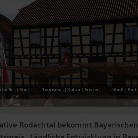
tuelles | Start
Tourismus | Kultur | Freizeit
Stadt | Rat
iative Rodachtal bekommt Bayerische
tspreis „Ländliche Entwicklung in Bay