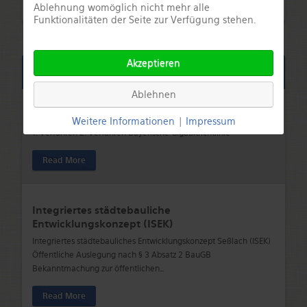
Ablehnung womöglich nicht mehr alle
Funktionalitäten der Seite zur Verfügung stehen.
Akzeptieren
Aktuelle Infos
Ablehnen
Breitband und Digitalisierung
Weitere Informationen
|
Impressum
1. Verfahren 2. Verfahren Bayerische Gigabitrichtlinie
Read More
Integriertes städtebauliche
Entwicklungskonzept (ISEK)
Integriertes städtebauliches Entwicklungskonzept Seßlach (ISEK)
Öffentliche Auslegung nach § 3 Absatz 2 BauGB
Bekanntmachung zur öffentlichen
…
Read More