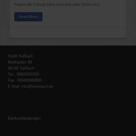
Projekt der Coburg Stadt und Land aktiv GmbH und
…
Read More
Stadt Seßlach
Marktplatz 98
96145 Seßlach
Tel.: 09569/92250
Fax: 09569/980808
E-Mail:
info@sesslach.de
Bankverbindungen: