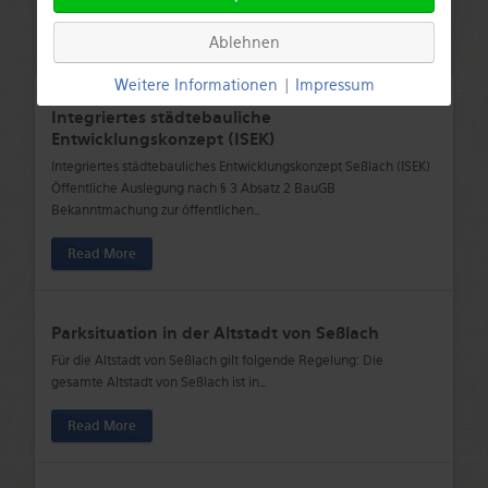
Read More
Ablehnen
Weitere Informationen
|
Impressum
Integriertes städtebauliche
Entwicklungskonzept (ISEK)
Integriertes städtebauliches Entwicklungskonzept Seßlach (ISEK)
Öffentliche Auslegung nach § 3 Absatz 2 BauGB
Bekanntmachung zur öffentlichen
…
Read More
Parksituation in der Altstadt von Seßlach
Für die Altstadt von Seßlach gilt folgende Regelung: Die
gesamte Altstadt von Seßlach ist in
…
Read More