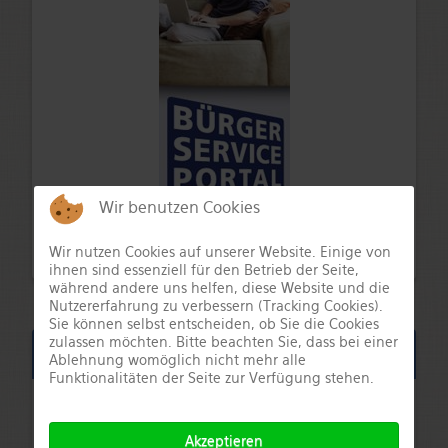
Wir benutzen Cookies
Wir nutzen Cookies auf unserer Website. Einige von
ihnen sind essenziell für den Betrieb der Seite,
während andere uns helfen, diese Website und die
Nutzererfahrung zu verbessern (Tracking Cookies).
Sie können selbst entscheiden, ob Sie die Cookies
zulassen möchten. Bitte beachten Sie, dass bei einer
Aktuelle Infos
Ablehnung womöglich nicht mehr alle
Funktionalitäten der Seite zur Verfügung stehen.
Breitband und Digitalisierung
Akzeptieren
1. Verfahren 2. Verfahren Bayerische Gigabitrichtlinie